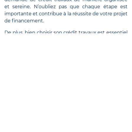
et sereine. N’oubliez pas que chaque étape est
importante et contribue à la réussite de votre projet
de financement.
De plus, bien choisir son crédit travaux est essentiel
pour financer efficacement vos projets de
rénovation. Prenez le temps de réfléchir à vos
besoins, de faire des recherches et de consulter des
experts si nécessaire. Avec le bon financement, vos
travaux peuvent non seulement améliorer votre
cadre de vie mais aussi augmenter la valeur de
votre bien.
Besoin d’être accompagné dans votre projet de
rénovation ?
Contactez-nous
dès aujourd’hui pour bénéficier de
notre expérience et de notre réseau de partenaires.