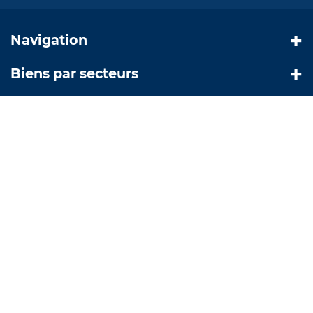
Navigation
Biens par secteurs
Nos coordonnées
© Copyright 2019 |
Création site internet Greentic.net
|
Mentions légales