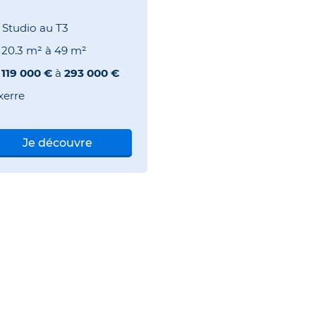
 Studio au T3
e
20.3 m²
à
49 m²
e
119 000 €
à
293 000 €
xerre
Je découvre