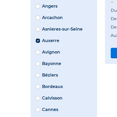
Angers
Du
Arcachon
D
D
Asnieres-sur-Seine
Au
Auxerre
Avignon
Bayonne
Béziers
Bordeaux
Calvisson
Cannes