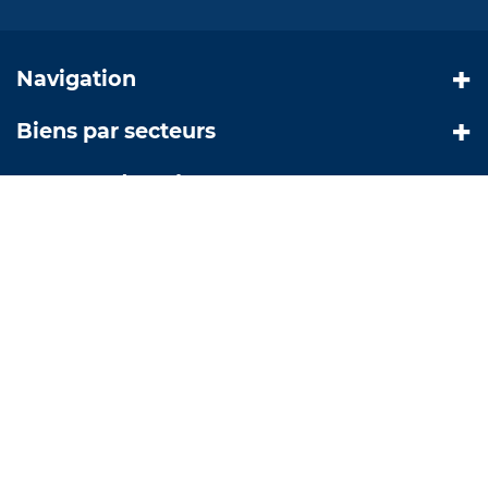
Navigation
Biens par secteurs
Nos coordonnées
© Copyright 2019 |
Création site internet Greentic.net
|
Mentions légales