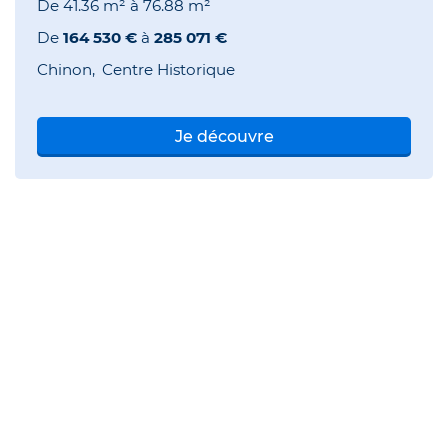
De
41.36 m²
à
76.88 m²
De
164 530 €
à
285 071 €
Chinon
Centre Historique
Je découvre