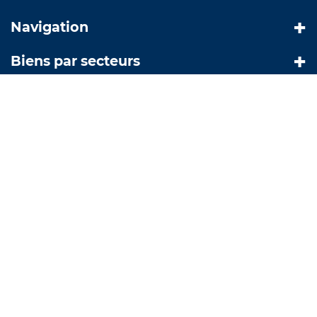
Navigation
Biens par secteurs
Nos coordonnées
© Copyright 2019 |
Création site internet Greentic.net
|
Mentions légales