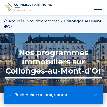
Accueil
>
Nos programmes
>
Collonges-au-Mont-
d’Or
Nos programmes
immobiliers sur
Collonges-au-Mont-d’Or
Rechercher un programme