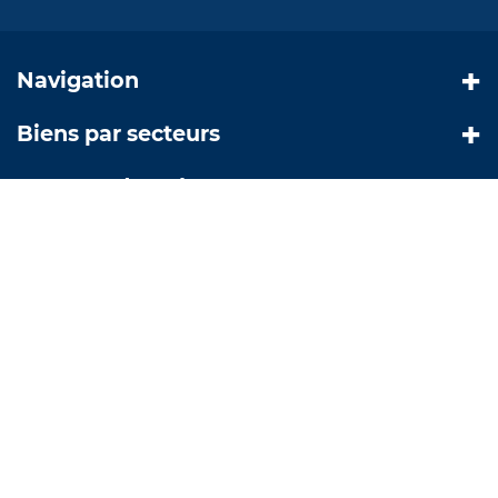
Navigation
Biens par secteurs
Nos coordonnées
© Copyright 2019 |
Création site internet Greentic.net
|
Mentions légales