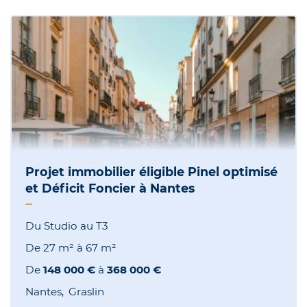
Projet immobilier éligible Pinel optimisé
et Déficit Foncier à Nantes
Du Studio au T3
De
27 m²
à
67 m²
De
148 000 €
à
368 000 €
Nantes
Graslin