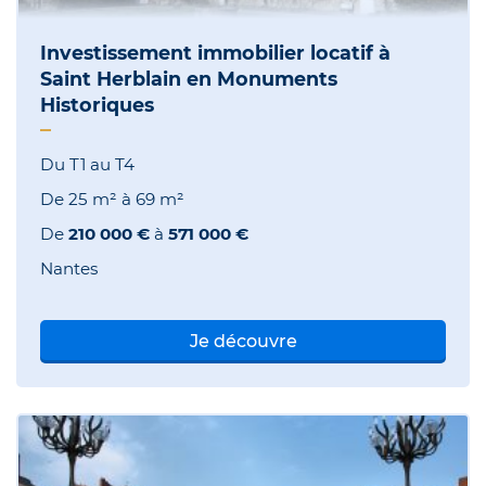
Investissement immobilier locatif à
Saint Herblain en Monuments
Historiques
Du T1 au T4
De
25 m²
à
69 m²
De
210 000 €
à
571 000 €
Nantes
Je découvre