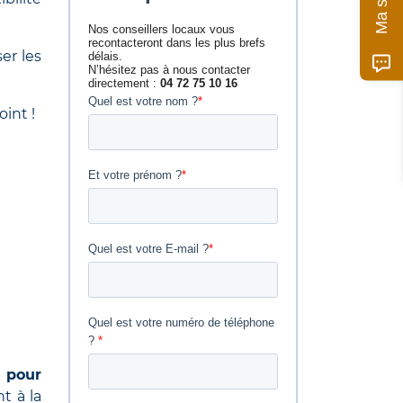
er les
oint !
é pour
t à la