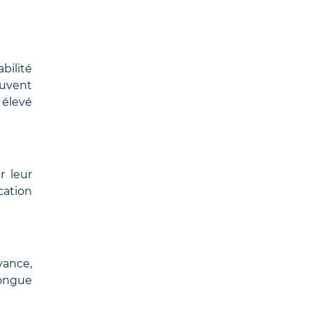
abilité
euvent
 élevé
r leur
cation
vance,
longue