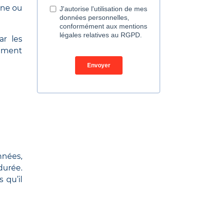
ine ou
ar les
lement
nées,
durée.
 qu’il