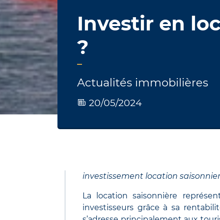
Investir en lo
?
Actualités immobilières
20/05/2024
investissement location saisonnie
La location saisonnière représen
investisseurs grâce à sa rentabil
s’adresse principalement aux touri