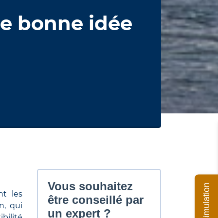
une bonne idée
Ma simulation
nt les
n, qui
bilité