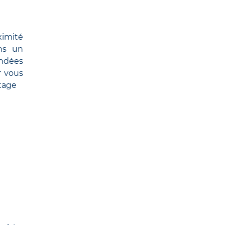
ximité
ans un
andées
 vous
tage