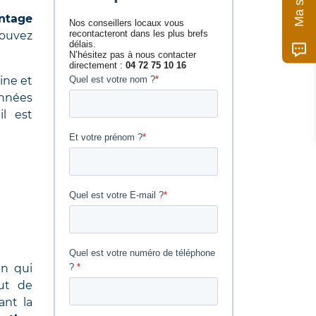
ntage
pouvez
ine et
nnées
il est
en qui
but de
ant la