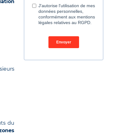
uation
sieurs
uts du
zones