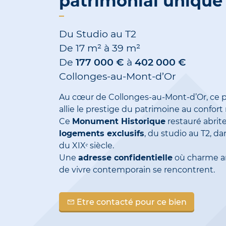
patrimonial unique
Du Studio au T2
De
17 m²
à
39 m²
De
177 000 €
à
402 000 €
Collonges-au-Mont-d’Or
Au cœur de Collonges-au-Mont-d’Or, ce
allie le prestige du patrimoine au confor
Ce
Monument Historique
restauré abrit
logements exclusifs
, du studio au T2, d
du XIXᵉ siècle.
Une
adresse confidentielle
où charme an
de vivre contemporain se rencontrent.
Etre contacté pour ce bien