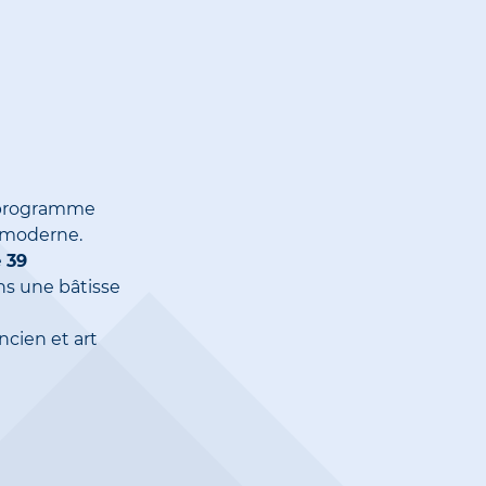
 programme
t moderne.
e
39
ans une bâtisse
cien et art