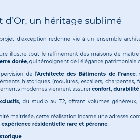
 d’Or, un héritage sublimé
projet d’exception redonne vie à un ensemble archi
ure illustre tout le raffinement des maisons de maître l
ierre dorée
, qui témoignent de l’élégance patrimoniale 
pervision de l’
Architecte des Bâtiments de France
,
ments historiques (moulures, escaliers, charpentes, f
gements modernes viennent assurer
confort, durabili
clusifs
, du studio au T2, offrant volumes généreux,
té maîtrisée, cette réalisation incarne une adresse conf
e
expérience résidentielle rare et pérenne
.
storique