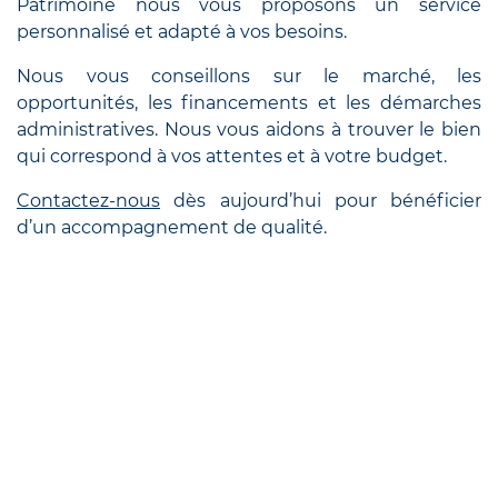
Patrimoine nous vous proposons un service
personnalisé et adapté à vos besoins.
Nous vous conseillons sur le marché, les
opportunités, les financements et les démarches
administratives. Nous vous aidons à trouver le bien
qui correspond à vos attentes et à votre budget.
Contactez-nous
dès aujourd’hui pour bénéficier
d’un accompagnement de qualité.
Fort de 10 ans d’expérience dans l’immobilier ,
Corneille Patrimoine
vous accompagne dans
vos démarches de façon personnalisée et
indépendante.
Vous souhaitez réduire vos impôts,
préparer votre retraite ou simplement vous