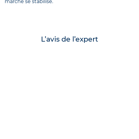
marché se stabilise.
L’avis de l’expert
Se faire accompagner pour investir dans
l’immobilier et choisir la bonne ville en 2025 est
essentiel pour maximiser les chances de succès et
minimiser les risques. En effet, le marché immobilier
est complexe et en constante évolution,
nécessitant une expertise pointue pour naviguer
efficacement.
Ainsi, faire appel à nous vous permettra de prendre
des décisions éclairées, d’accéder à des
opportunités exclusives et de sécuriser votre