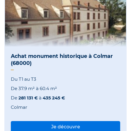
Achat monument historique à Colmar
(68000)
Du T1 au T3
De
37.9 m²
à
60.4 m²
De
281 131 €
à
435 245 €
Colmar
Je découvre