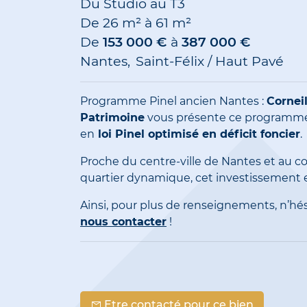
Du Studio au T3
De
26 m²
à
61 m²
De
153 000 €
à
387 000 €
Nantes
Saint-Félix / Haut Pavé
Programme Pinel ancien Nantes :
Corneil
Patrimoine
vous présente ce programme
en
loi Pinel optimisé en déficit foncier
.
Proche du centre-ville de Nantes et au c
quartier dynamique, cet investissement e
Ainsi, pour plus de renseignements, n’hés
nous contacter
!
Etre contacté pour ce bien