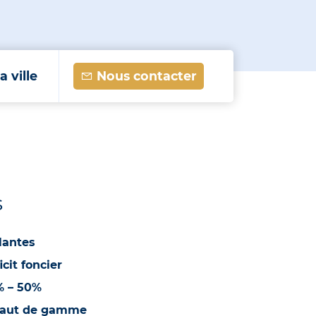
a ville
Nous contacter
s
 Nantes
cit foncier
% –
50%
 haut de gamme