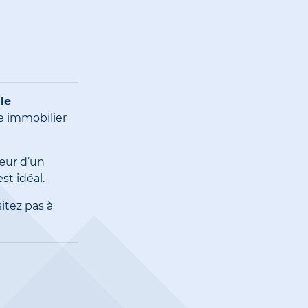
le
 immobilier
œur d’un
st idéal.
itez pas à