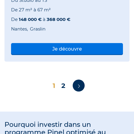
Du Studio au T3
De
27 m²
à
67 m²
De
148 000 €
à
368 000 €
Nantes
Graslin
Je découvre
1
2
Pourquoi investir dans un
programme Pinel optimisé au