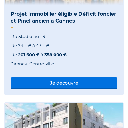
Projet immobilier éligible Déficit foncier
et Pinel ancien à Cannes
Du Studio au T3
De
24 m²
à
43 m²
De
201 600 €
à
358 000 €
Cannes
Centre-ville
Je découvre