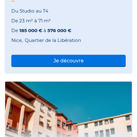
Du Studio au T4
De
23 m²
à
71 m²
De
185 000 €
à
576 000 €
Nice
Quartier de la Libération
Je découvre