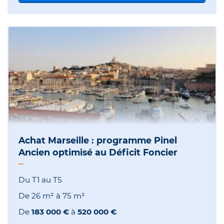
Achat Marseille : programme Pinel
Ancien optimisé au Déficit Foncier
Du T1 au T5
De
26 m²
à
75 m²
De
183 000 €
à
520 000 €