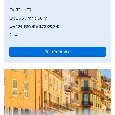
Du T1 au T2
De
26.50 m²
à
50 m²
De
174 834 €
à
275 000 €
Nice
Je découvre