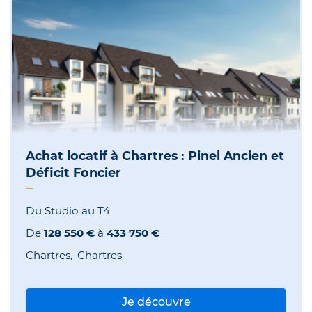
Achat locatif à Chartres : Pinel Ancien et
Déficit Foncier
Du Studio au T4
De
128 550 €
à
433 750 €
Chartres
Chartres
Je découvre