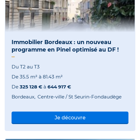
Immobilier Bordeaux : un nouveau
programme en Pinel optimisé au DF !
Du T2 au T3
De
35.5 m²
à
81.43 m²
De
325 128 €
à
644 917 €
Bordeaux
Centre-ville / St Seurin-Fondaudège
Je découvre