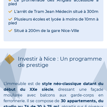
La promenade des Anglais accessible à
pied
L'arrêt de Tram Jean Médecin situé à 300m
Plusieurs écoles et lycée à moins de 10mn à
pied
Situé à 200m de la gare Nice-Ville
Investir à Nice : Un programme
de prestige
L’immeuble est de
style néo-classique datant du
début du XXe siècle
, dressant une façade
moulurée avec balcons aux garde-corps en
ferronnerie. Il se compose de
30 appartements, du
studio au T4 de 20 à 75 m²,
répartis sur 6 niveaux