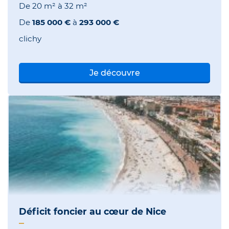
De
20 m²
à
32 m²
De
185 000 €
à
293 000 €
clichy
Je découvre
Déficit foncier au cœur de Nice