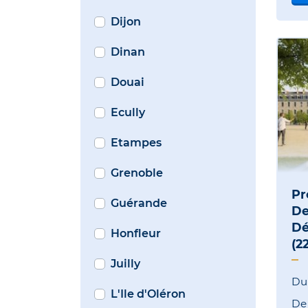
Dijon
Dinan
Douai
Ecully
Etampes
Grenoble
P
Guérande
De
Dé
Honfleur
(2
Juilly
Du 
L'Ile d'Oléron
D