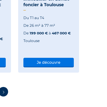
t
foncier à Toulouse
Du T1 au T4
De
26 m²
à
77 m²
De
199 000 €
à
467 000 €
 €
Toulouse
Je découvre