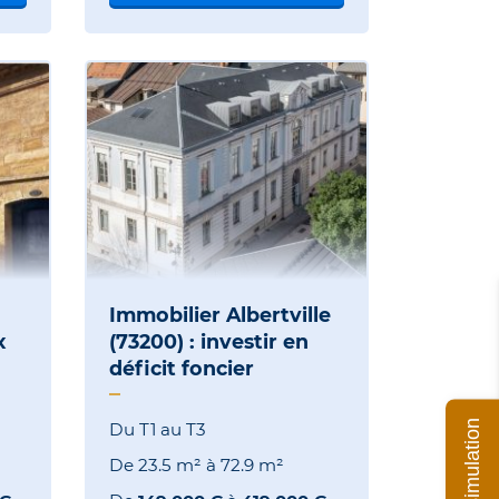
Immobilier Albertville
x
(73200) : investir en
déficit foncier
Ma simulation
Du T1 au T3
De
23.5 m²
à
72.9 m²