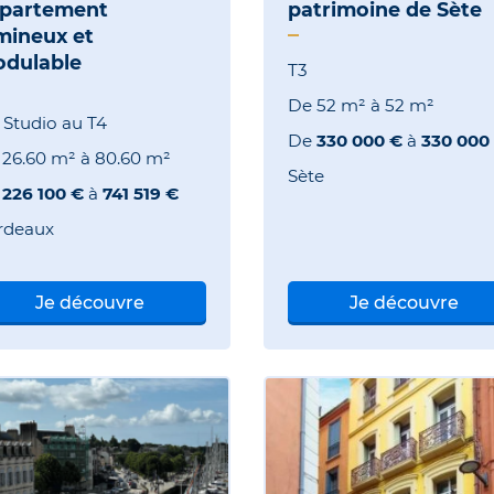
partement
patrimoine de Sète
mineux et
dulable
T3
De
52 m²
à
52 m²
 Studio au T4
De
330 000 €
à
330 000
e
26.60 m²
à
80.60 m²
Sète
e
226 100 €
à
741 519 €
rdeaux
Je découvre
Je découvre