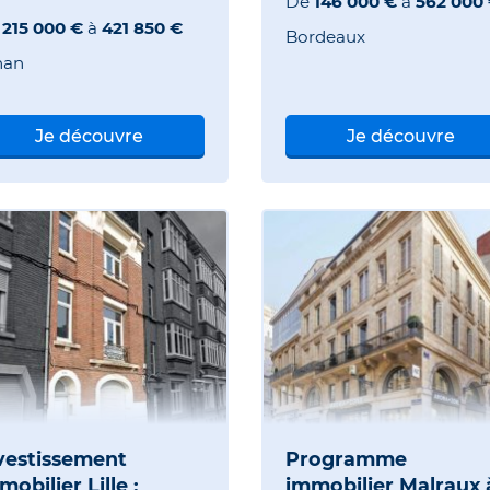
De
146 000 €
à
562 000
e
215 000 €
à
421 850 €
Bordeaux
nan
Je découvre
Je découvre
vestissement
Programme
mobilier Lille :
immobilier Malraux 