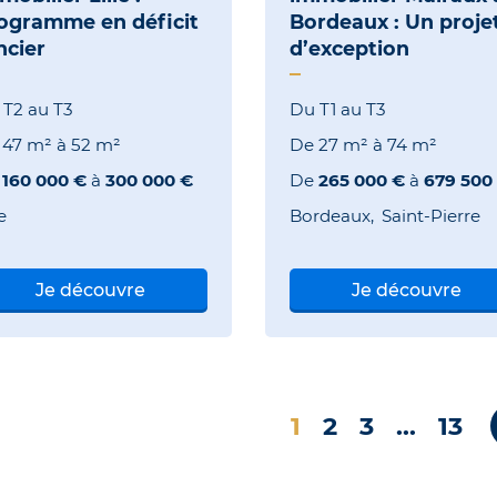
ogramme en déficit
Bordeaux : Un proje
ncier
d’exception
 T2 au T3
Du T1 au T3
e
47 m²
à
52 m²
De
27 m²
à
74 m²
e
160 000 €
à
300 000 €
De
265 000 €
à
679 500
e
Bordeaux
Saint-Pierre
Je découvre
Je découvre
1
2
3
…
13