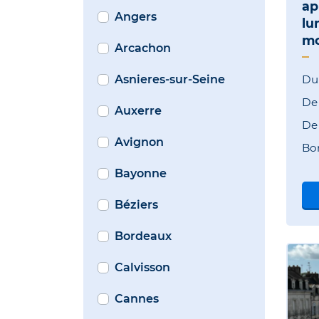
ap
Angers
lu
mo
Arcachon
Asnieres-sur-Seine
Du
D
Auxerre
D
Avignon
Bo
Bayonne
Béziers
Bordeaux
Calvisson
Cannes