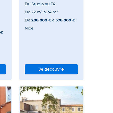
Du Studio au T4
De
22 m²
à
74 m²
De
208 000 €
à
578 000 €
Nice
 €
Je découvre