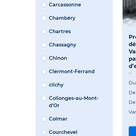
Carcassonne
Chambéry
Chartres
Pr
dé
Chassagny
Va
Chinon
pa
d’
Clermont-Ferrand
Du
clichy
D
Collonges-au-Mont-
D
d’Or
Va
Colmar
Courchevel