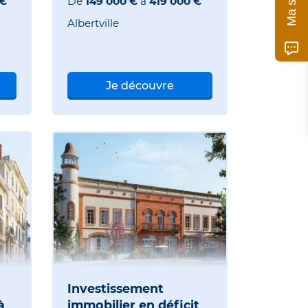
 €
De
149 000 €
à
419 000 €
Albertville
Je découvre
Investissement
à
immobilier en déficit