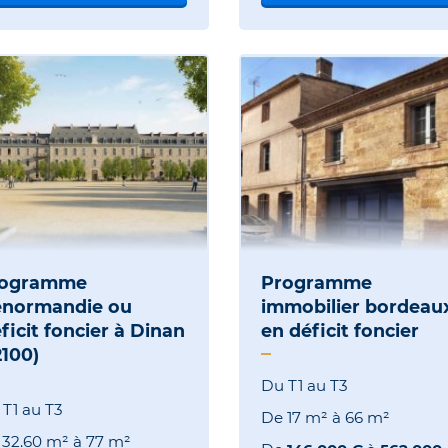
rogramme
Programme
normandie ou
immobilier bordeau
ficit foncier à Dinan
en déficit foncier
2100)
Du T1 au T3
T1 au T3
De
17 m²
à
66 m²
e
32.60 m²
à
77 m²