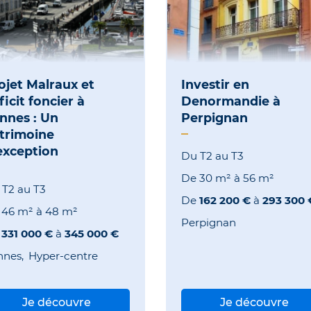
ojet Malraux et
Investir en
ficit foncier à
Denormandie à
nnes : Un
Perpignan
trimoine
exception
Du T2 au T3
De
30 m²
à
56 m²
 T2 au T3
De
162 200 €
à
293 300 
e
46 m²
à
48 m²
Perpignan
e
331 000 €
à
345 000 €
nnes
Hyper-centre
Je découvre
Je découvre