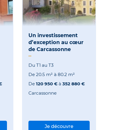
Un investissement
d’exception au cœur
de Carcassonne
Du T1 au T3
De
20.5 m²
à
80.2 m²
€
De
120 950 €
à
352 880 €
Carcassonne
Je découvre