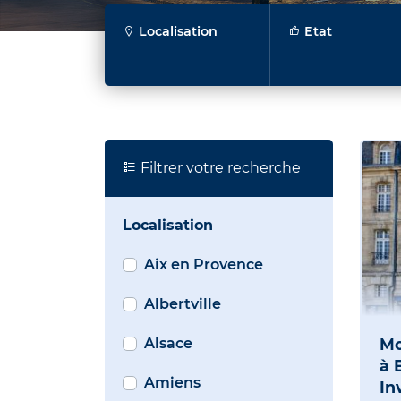
Localisation
Etat
Filtrer votre recherche
Localisation
Aix en Provence
Albertville
Alsace
Mo
à 
Amiens
In