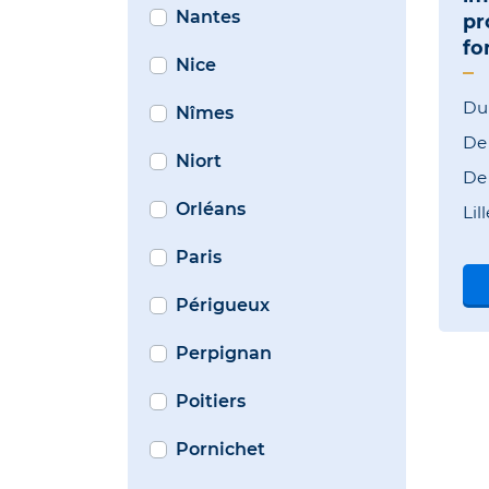
Nantes
pr
fo
Nice
Du
Nîmes
D
Niort
D
Orléans
Lill
Paris
Périgueux
Perpignan
Poitiers
Pornichet